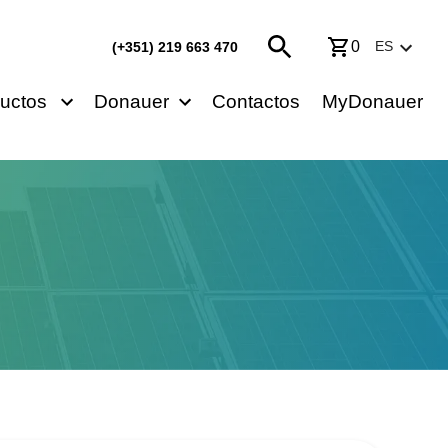
0
ES
(+351) 219 663 470
uctos
Donauer
Contactos
MyDonauer