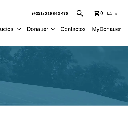
0
ES
(+351) 219 663 470
uctos
Donauer
Contactos
MyDonauer