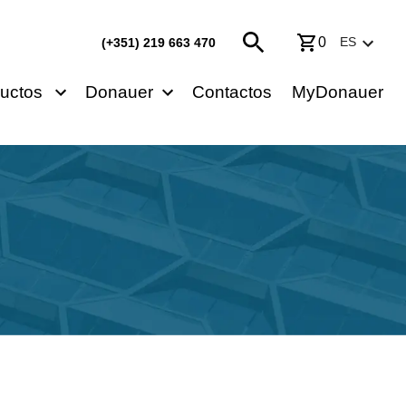
0
ES
(+351) 219 663 470
uctos
Donauer
Contactos
MyDonauer