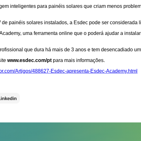
m inteligentes para painéis solares que criam menos problema
e painéis solares instalados, a Esdec pode ser considerada lí
cademy, uma ferramenta online que o poderá ajudar a instalar o
ofissional que dura há mais de 3 anos e tem desencadiado um 
site
www.esdec.com/pt
para mais informações.
ador.com/Artigos/488627-Esdec-apresenta-Esdec-Academy.html
Linkedin