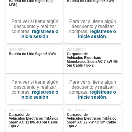
Batería de Litio Sigen 10 (9 
Batería de Litio Sigen 5 kWh
kWh)
Para ver si tiene algún
Para ver si tiene algún
descuento y realizar
descuento y realizar
compras,
regístrese o
compras,
regístrese o
inicie sesión
.
inicie sesión
.
SIGENERGY
SIGENERGY
Batería de Litio Sigen 6 kWh
Cargador de 
Vehículos Electricos 
Monofásico Sigen AC 7 kW 4G 
5m Cable Tipo 2
Para ver si tiene algún
Para ver si tiene algún
descuento y realizar
descuento y realizar
compras,
regístrese o
compras,
regístrese o
inicie sesión
.
inicie sesión
.
SIGENERGY
SIGENERGY
Cargador de 
Cargador de 
Vehículos Electricos Trifásico 
Vehículos Electricos Trifásico 
Sigen AC 11 kW 4G 5m Cable 
Sigen AC 22 kW 4G 5m Cable 
Tipo 2
Tipo 2