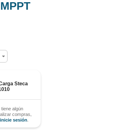
a MPPT
Carga Steca 
1010
 tiene algún
alizar compras,
inicie sesión
.