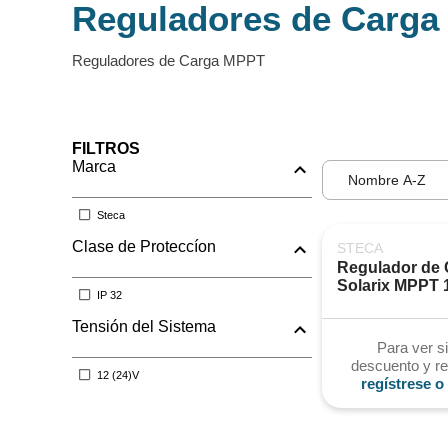
Reguladores de Carg
Reguladores de Carga MPPT
FILTROS
Marca
Nombre A-Z
Steca
Clase de Proteccíon
STECA
Regulador de 
Solarix MPPT 
IP 32
Tensión del Sistema
Para ver si
descuento y re
12 (24)V
regístrese o 