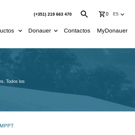
0
ES
(+351) 219 663 470
uctos
Donauer
Contactos
MyDonauer
s. Todos los
a MPPT