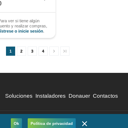
)
ara ver si tiene algún
uento y realizar compras,
ístrese o inicie sesión
.
1
2
3
4
Soluciones
Instaladores
Donauer
Contactos
ivacidad
Condiciones Generales
Código de Ética y Conducta
Ok
Política de privacidad