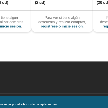
2 ud)
(2 ud)
(20 ud
 tiene algún
Para ver si tiene algún
P
alizar compras,
descuento y realizar compras,
desc
inicie sesión
.
regístrese o inicie sesión
.
reg
libro de reclamaciones
Política de pr
 navegar por el sitio, usted acepta su uso.