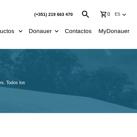
0
ES
(+351) 219 663 470
uctos
Donauer
Contactos
MyDonauer
s. Todos los