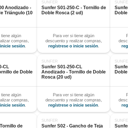
SUNFER
SUNF
0 Anodizado - 
Sunfer S01-250-C - Tornillo de 
Sunfer
e Triángulo (10 
Doble Rosca (2 ud)
Doble
 tiene algún
Para ver si tiene algún
P
alizar compras,
descuento y realizar compras,
desc
inicie sesión
.
regístrese o inicie sesión
.
reg
SUNFER
SUNF
0-CL 
Sunfer S01-250-CL 
Sunfer
rnillo de Doble 
Anodizado - Tornillo de Doble 
Doble
Rosca (20 ud)
 tiene algún
Para ver si tiene algún
P
alizar compras,
descuento y realizar compras,
desc
inicie sesión
.
regístrese o inicie sesión
.
reg
SUNFER
SUNF
Tornillo de 
Sunfer S02 - Gancho de Teja 
Sunfer