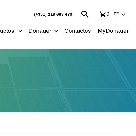
0
ES
(+351) 219 663 470
uctos
Donauer
Contactos
MyDonauer