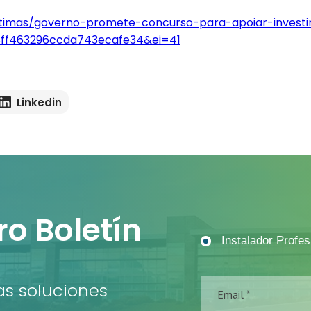
ltimas/governo-promete-concurso-para-apoiar-invest
ff463296ccda743ecafe34&ei=41
Linkedin
ro Boletín
Instalador Profes
s soluciones