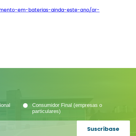
imento-em-baterias-ainda-este-ano/ar-
ional
Consumidor Final (empresas o
particulares)
Suscríbase