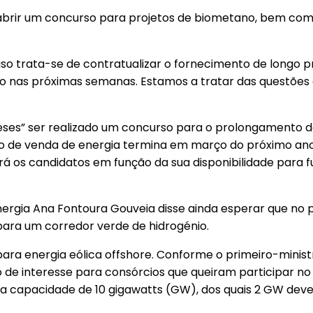
 abrir um concurso para projetos de biometano, bem co
aso trata-se de contratualizar o fornecimento de longo p
ado nas próximas semanas. Estamos a tratar das questões
eses” ser realizado um concurso para o prolongamento d
to de venda de energia termina em março do próximo an
 os candidatos em função da sua disponibilidade para 
ergia Ana Fontoura Gouveia disse ainda esperar que no
para um corredor verde de hidrogénio.
para energia eólica offshore. Conforme o primeiro-ministr
de interesse para consórcios que queiram participar no p
ma capacidade de 10 gigawatts (GW), dos quais 2 GW dev