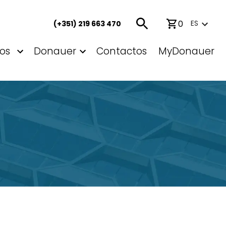
0
ES
(+351) 219 663 470
os
Donauer
Contactos
MyDonauer