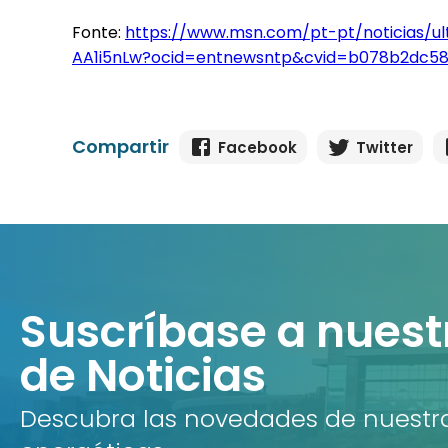
Fonte:
https://www.msn.com/pt-pt/noticias/u
AA1i5nLw?ocid=entnewsntp&cvid=b078b2dc58
Compartir
Facebook
Twitter
Suscríbase a nuest
de Noticias
Descubra las novedades de nuestra