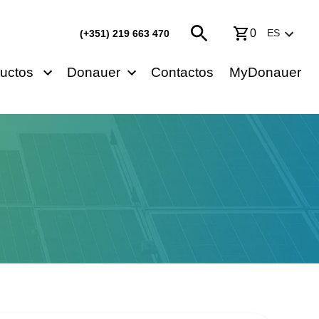
0
ES
(+351) 219 663 470
uctos
Donauer
Contactos
MyDonauer