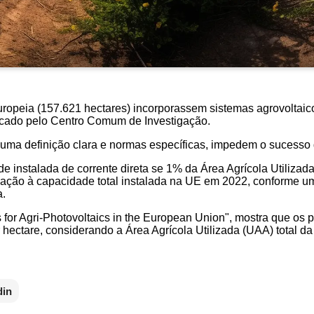
uropeia (157.621 hectares) incorporassem sistemas agrovoltaic
icado pelo Centro Comum de Investigação.
e uma definição clara e normas específicas, impedem o sucesso 
instalada de corrente direta se 1% da Área Agrícola Utilizad
elação à capacidade total instalada na UE em 2022, conforme 
a.
es for Agri-Photovoltaics in the European Union", mostra que o
ectare, considerando a Área Agrícola Utilizada (UAA) total d
din