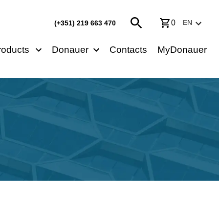
0
EN
(+351) 219 663 470
roducts
Donauer
Contacts
MyDonauer